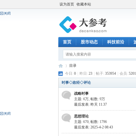
设为首页
收藏本站
首页
股市动态
科技前沿
目录
今日:
0
|
昨日:
23
|
帖子:
353954
|
会员:
5201
时事◇政经◇评论
大
»
战略时事
主题:
6万
,
帖数:
9万
最后发表:
昨天 11:37
思想理论
主题: 670
,
帖数: 1796
最后发表: 2025-4-2 08:43