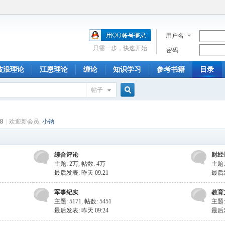
用户名
只需一步，快速开始
密码
波浪理论
江恩理论
缠论
知识学习
参考书籍
目录
帖子
搜
8
|
欢迎新会员:
小钠
索
综合评论
财经
主题:
2万
,
帖数:
4万
主题
最后发表:
昨天 09:21
最后
军事纪实
教育
主题: 5171
,
帖数: 5451
主题: 
最后发表:
昨天 09:24
最后发表