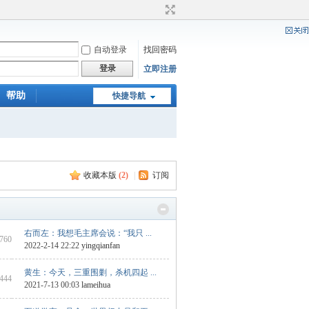
自动登录
找回密码
登录
立即注册
帮助
快捷导航
收藏本版
(
2
)
|
订阅
右而左：我想毛主席会说：“我只 ...
 760
2022-2-14 22:22
yingqianfan
黄生：今天，三重围剿，杀机四起 ...
2444
2021-7-13 00:03
lameihua