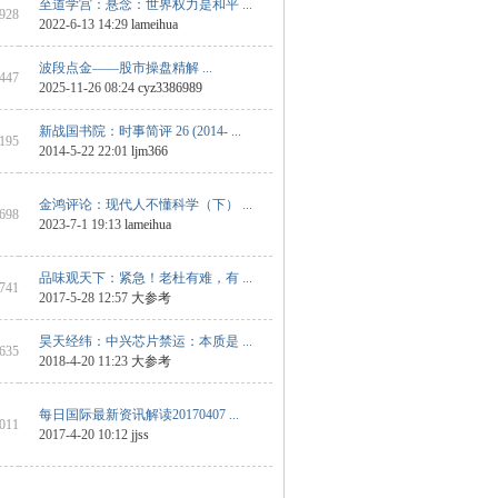
至道学宫：悬念：世界权力是和平 ...
 928
2022-6-13 14:29
lameihua
波段点金——股市操盘精解 ...
5447
2025-11-26 08:24
cyz3386989
新战国书院：时事简评 26 (2014- ...
 195
2014-5-22 22:01
ljm366
金鸿评论：现代人不懂科学（下） ...
1698
2023-7-1 19:13
lameihua
品味观天下：紧急！老杜有难，有 ...
 741
2017-5-28 12:57
大参考
昊天经纬：中兴芯片禁运：本质是 ...
 635
2018-4-20 11:23
大参考
每日国际最新资讯解读20170407 ...
1011
2017-4-20 10:12
jjss