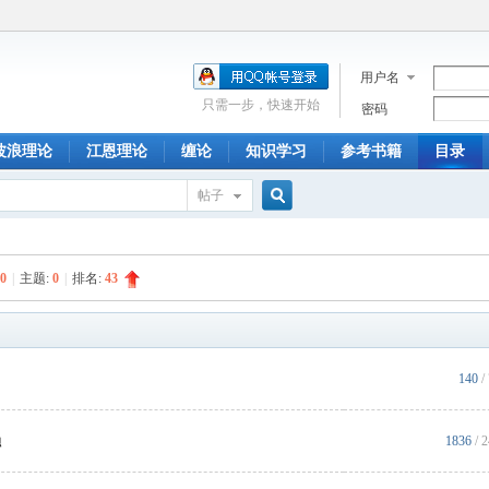
用户名
只需一步，快速开始
密码
波浪理论
江恩理论
缠论
知识学习
参考书籍
目录
帖子
搜
0
|
主题:
0
|
排名:
43
索
140
/
融
1836
/ 