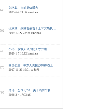
刘格非：当前局势看点
1148
2025-6-4 21:36
lameihua
悦秋堂：别藏着掖着！土耳其怒扒 ...
 502
2019-12-27 23:29
lameihua
小鸟：谈载人登月的天才方案 ...
3245
2020-1-7 10:12
lameihua
幽灵公主：中东无美国沙特称霸王 ...
 370
2017-11-26 19:01
大参考
如怀：全球化2.0：关于消防车和 ...
/ 99
2026-3-4 17:03
xhl