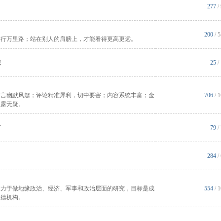
277
/
200
/ 
，行万里路；站在别人的肩膀上，才能看得更高更远。
院
25
/
语言幽默风趣；评论精准犀利，切中要害；内容系统丰富；金
706
/ 
展露无疑。
下
79
/
284
/
致力于做地缘政治、经济、军事和政治层面的研究，目标是成
554
/ 
兰德机构。