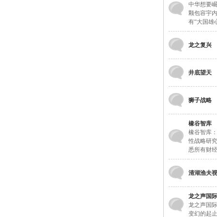
中华想要崛
颗包容宇
有“大国雄
龙之复兴
井底望天
狮子战略
橡谷智库
橡谷智库
性战略研
悉所有财
清湖渔夫
龙之声国
龙之声国
变幻的起