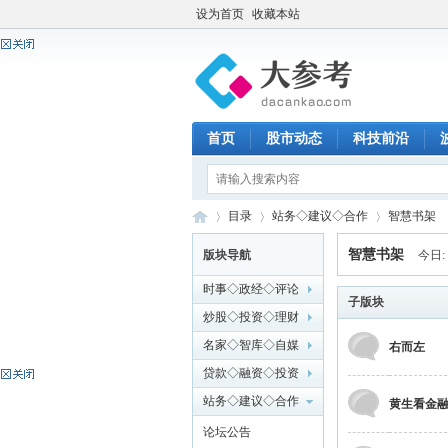
设为首页
收藏本站
首页
股市动态
科技前沿
目录
站务◇建议◇合作
智慧书架
智慧书架
版块导航
今日:
时事◇政经◇评论
大
»
›
子版块
›
炒股◇投资◇理财
名家◇智库◇自媒
右而左
体
贷款◇融资◇投资
站务◇建议◇合作
黄生看金
论坛公告