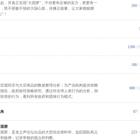
起，并真正实现“大国梦”，不但要有足够的实力，更要有一
269
/
内，胜不骄败不馁的大国心脏，传播正能量，让大家都能拥
心”！
1206
/ 
186
/
：宏观经济与大宗商品的数据整理分析；为产业机构提供前瞻
689
/ 
究报告；政府政经策略研究。通过对全球人类行为的分析，洞
经投资的行为，看到所有政府和团体行为模式。
视角
87
/
际观察
际观察，是龙之声论坛出品的大型综合类时评。追踪国际风云
223
/
止和脉搏；记录草根的观点和判断。