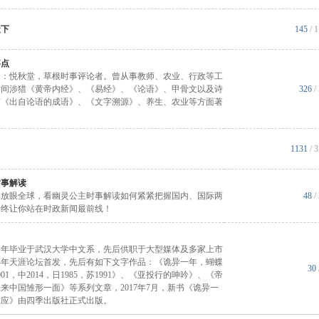
天下
145
/ 
事点
介：悦秋堂，草根时事评论者。曾从事教师、农业、行政等工
时间涉猎《黄帝内经》、《易经》、《论语》、甲骨文以及诗
326
/
有《出自论语的成语》、《文字溯源》、养生、农业等方面著
1131
/ 
时事解读
，放眼全球，看幽灵公主时事解读如何紧紧把握国内、国际两
48
/
始终让你站在时政新闻最前线！
01年毕业于武汉大学中文系，先后供职于大型媒体及多家上市
14年天涯论坛首发，先后有如下文字作品：《诡异一年，蝴蝶
30
01，中2014，日1985，苏1991》、《亚投行的呻吟》、《帝
来中国雏形一面》等系列文章，2017年7月，新书《诡异一
效应》由四季出版社正式出版。