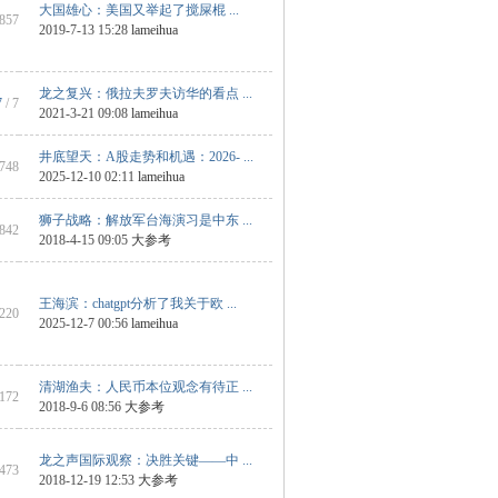
大国雄心：美国又举起了搅屎棍 ...
 857
2019-7-13 15:28
lameihua
龙之复兴：俄拉夫罗夫访华的看点 ...
7
/ 7
2021-3-21 09:08
lameihua
井底望天：A股走势和机遇：2026- ...
2748
2025-12-10 02:11
lameihua
狮子战略：解放军台海演习是中东 ...
 842
2018-4-15 09:05
大参考
王海滨：chatgpt分析了我关于欧 ...
1220
2025-12-7 00:56
lameihua
清湖渔夫：人民币本位观念有待正 ...
 172
2018-9-6 08:56
大参考
龙之声国际观察：决胜关键——中 ...
 473
2018-12-19 12:53
大参考