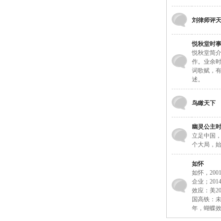
刘律师评
悦秋堂时
悦秋堂简
作。业余
词歌赋，
述。
鸟瞰天下
幽灵公主
立足中国
个大局，
如怀
如怀，20
企业；20
效应：美20
国高铁：未
年，蝴蝶