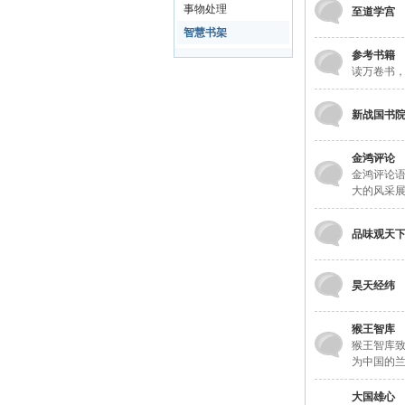
事物处理
至道学宫
智慧书架
参
参考书籍
读万卷书
新战国书
金鸿评论
金鸿评论
大的风采
考
品味观天
昊天经纬
猴王智库
猴王智库
为中国的
大国雄心