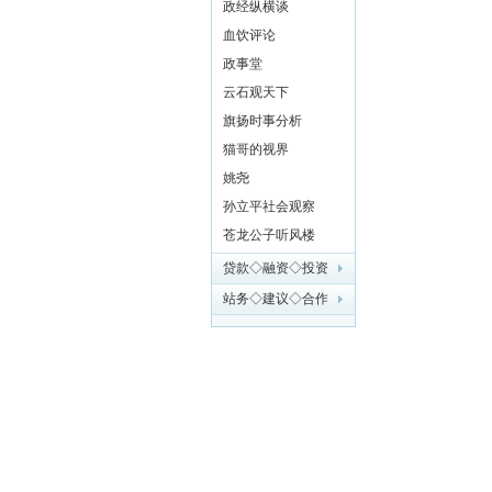
政经纵横谈
血饮评论
参
政事堂
云石观天下
旗扬时事分析
猫哥的视界
姚尧
孙立平社会观察
苍龙公子听风楼
贷款◇融资◇投资
考
站务◇建议◇合作