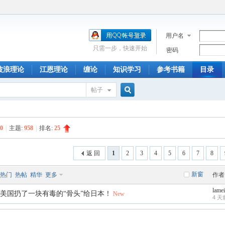
用户名
只需一步，快速开始
密码
波浪理论
江恩理论
缠论
知识学习
参考书籍
目录
帖子
搜
0
|
主题:
958
|
排名:
25
索
返 回
1
2
3
4
5
6
7
8
新窗
热门
热帖
精华
更多
作者
lame
美国扔了一块有毒的“骨头”给日本！
New
4 天