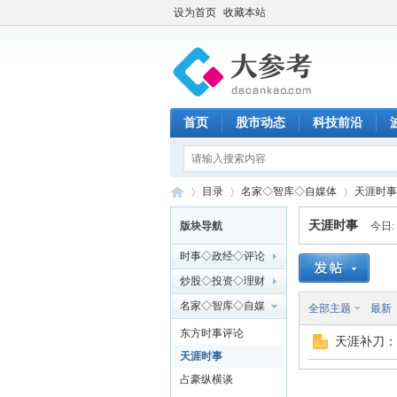
设为首页
收藏本站
首页
股市动态
科技前沿
目录
名家◇智库◇自媒体
天涯时事
天涯时事
版块导航
今日:
时事◇政经◇评论
大
»
›
›
炒股◇投资◇理财
名家◇智库◇自媒
全部主题
最新
体
东方时事评论
天涯补刀：
天涯时事
占豪纵横谈