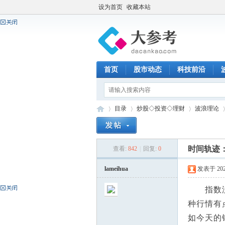
设为首页
收藏本站
首页
股市动态
科技前沿
目录
炒股◇投资◇理财
波浪理论
时间轨迹
查看:
842
|
回复:
0
大
»
›
›
›
lameihua
发表于 2026-
指数没跌
种行情有
如今天的