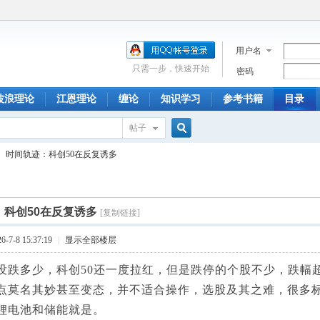
用户名
只需一步，快速开始
密码
波浪理论
江恩理论
缠论
知识学习
参考书籍
目录
帖子
搜
时间轨迹：科创50在反复诱多
索
：科创50在反复诱多
[复制链接]
7-8 15:37:19
|
显示全部楼层
多少，科创50还一度拉红，但是跌停的个股不少，跌幅超
点莫名其妙甚至变态，并不适合操作，选股及其之难，很多
锂电池和储能就是。