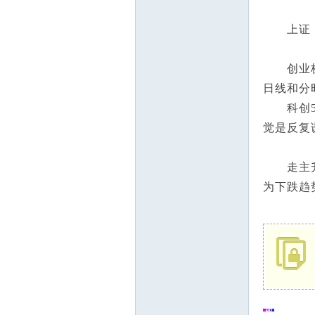
上证：支
参
创业板：
日线和分
科创50
觉是反复
走主升的
考
为下跌趋