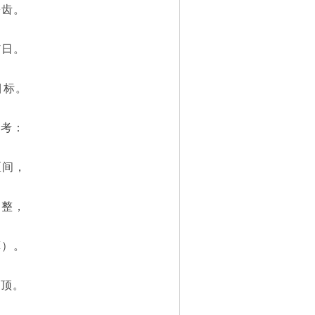
锯齿。
7日。
目标。
考：
区间，
调整，
算）。
是顶。