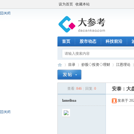
设为首页
收藏本站
首页
股市动态
科技前沿
目录
炒股◇投资◇理财
江恩理论
安泰：大
查看:
846
|
回复:
0
大
»
›
›
›
lameihua
发表于 2026-