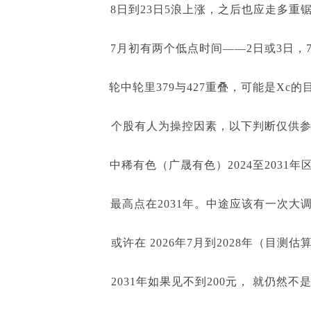
8日到23日5浪上涨，之后也应走多重
7月初有两个低点时间——2日或3日，
轮中轮里379与427重叠，可能是Xc的
个股有人为操控因素，以下判断仅供参
中稀有色（广晟有色）2024至2031年
最高点在2031年。中途应该有一次大
或许在 2026年7月到2028年（目测估
2031年如果见不到200元， 就仍然不