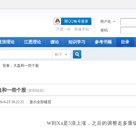
用户名
只需一步，快速开始
密码
波浪理论
江恩理论
缠论
知识学习
参考书籍
目录
帖子
搜
安泰：大盘和一些个股
索
盘和一些个股
[复制链接]
6-23 18:22:21
|
显示全部楼层
W到Xa是5浪上涨，之后的调整走多重