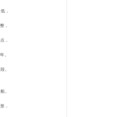
最低，
调整，
点，
8年。
阶段。
船。
形，