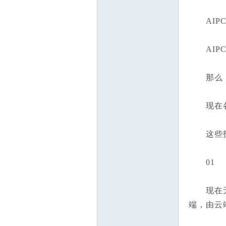
AIPC
参
AIPC
那么，云
现在各个
考
这些投入
01
现在无论
端，由云