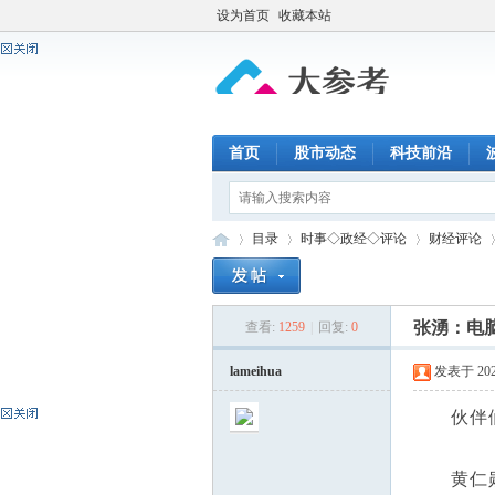
设为首页
收藏本站
首页
股市动态
科技前沿
目录
时事◇政经◇评论
财经评论
张湧：电脑
查看:
1259
|
回复:
0
大
»
›
›
›
lameihua
发表于 2026-
伙伴们
黄仁勋这