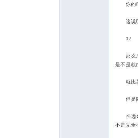
你的电脑
这说明，
02
那么AI
是不是就
就比如
但是随着
长远来看
不是完全