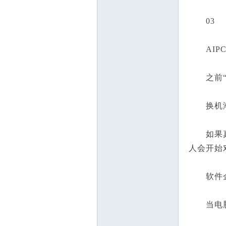
03
AIPC
之前“小
换机潮
如果真的
人会开始
软件企
当电脑本