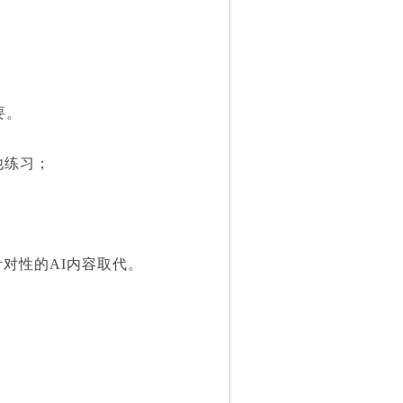
要。
他练习；
对性的AI内容取代。