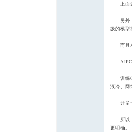
上面这
另外，复
级的模型
而且AI
AIPC
训练GPT
液冷、网
开凿一条
所以，在
更明确。