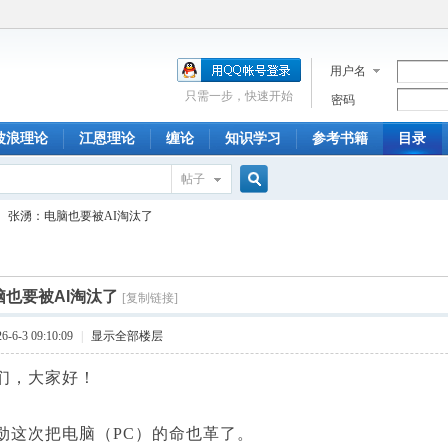
用户名
只需一步，快速开始
密码
波浪理论
江恩理论
缠论
知识学习
参考书籍
目录
帖子
搜
张湧：电脑也要被AI淘汰了
索
也要被AI淘汰了
[复制链接]
6-3 09:10:09
|
显示全部楼层
，大家好！
次把电脑（PC）的命也革了。