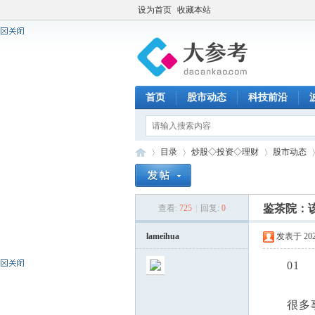
设为首页
收藏本站
首页
股市动态
科技前沿
目录
炒股◇投资◇理财
股市动态
鉴茶院：
查看:
725
|
回复:
0
大
»
›
›
›
lameihua
发表于 2026-
01
很多事