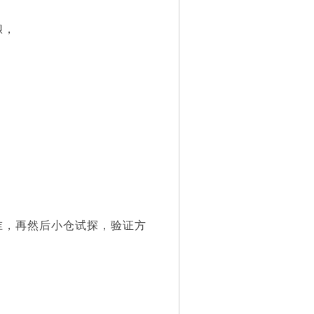
酿，
。
，再然后小仓试探，验证方