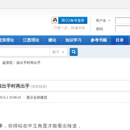
用户名
只需一步，快速开始
密码
波浪理论
江恩理论
缠论
知识学习
参考书籍
目录
帖子
搜
鉴茶院：该出手时再出手
索
该出手时再出手
[复制链接]
6-2 10:08:45
|
显示全部楼层
，你得站在中立角度才能看出味道，