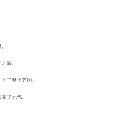
望。
王之后。
下了整个齐国。
恢复了元气。