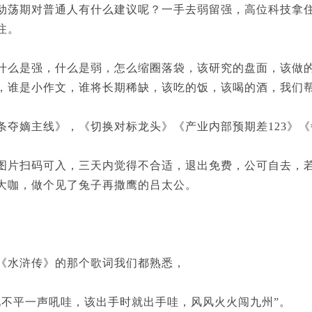
期对普通人有什么建议呢？一手去弱留强，高位科技拿住
注。
是强，什么是弱，怎么缩圈落袋，该研究的盘面，该做的
，谁是小作文，谁将长期稀缺，该吃的饭，该喝的酒，我们
嫡主线》，《切换对标龙头》《产业内部预期差123》《
扫码可入，三天内觉得不合适，退出免费，公可自去，若
大咖，做个见了兔子再撒鹰的吕太公。
水浒传》的那个歌词我们都熟悉，
平一声吼哇，该出手时就出手哇，风风火火闯九州”。