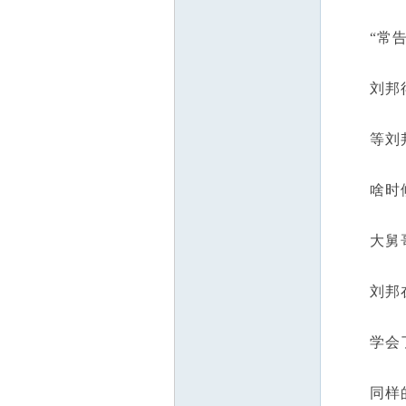
“常告归
刘邦得经
等刘邦斩
啥时候重
大舅哥吕
刘邦在彭
学会了
同样的