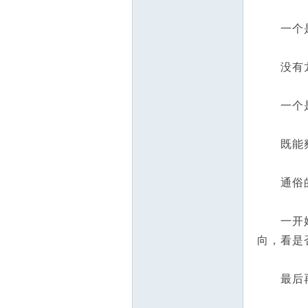
一个是，
没有龙蛇
一个是
既能察于
通俗的
一开始要
向，看是
最后再确