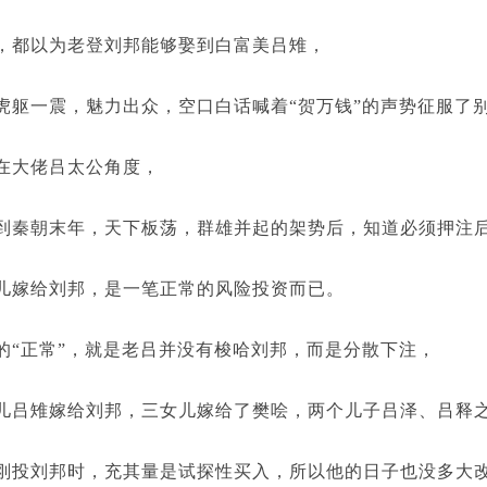
都以为老登刘邦能够娶到白富美吕雉，
一震，魅力出众，空口白话喊着“贺万钱”的声势征服了
大佬吕太公角度，
朝末年，天下板荡，群雄并起的架势后，知道必须押注
嫁给刘邦，是一笔正常的风险投资而已。
正常”，就是老吕并没有梭哈刘邦，而是分散下注，
雉嫁给刘邦，三女儿嫁给了樊哙，两个儿子吕泽、吕释之
刘邦时，充其量是试探性买入，所以他的日子也没多大改