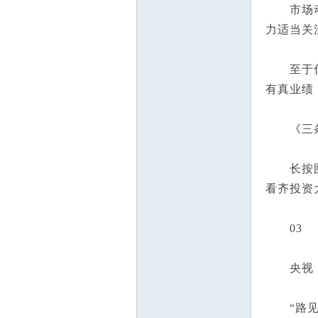
市场动荡
力适当关
至于什么
有真业绩
《三条夺
长按图片
看齐投资
03
央视《
“路见不