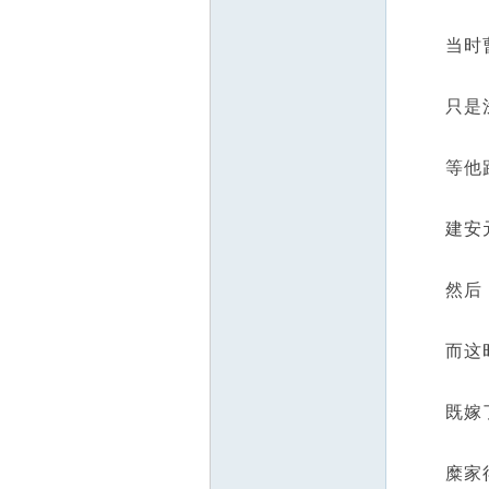
当时曹操
只是浅浅
等他跑
建安元年
然后，刘
而这时候
既嫁了妹
糜家得