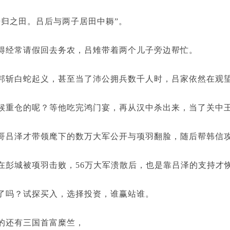
之田。吕后与两子居田中耨”。
常请假回去务农，吕雉带着两个儿子旁边帮忙。
白蛇起义，甚至当了沛公拥兵数千人时，吕家依然在观
仓的呢？等他吃完鸿门宴，再从汉中杀出来，当了关中
泽才带领麾下的数万大军公开与项羽翻脸，随后帮韩信攻
城被项羽击败，56万大军溃散后，也是靠吕泽的支持才
吗？试探买入，选择投资，谁赢站谁。
还有三国首富糜竺，