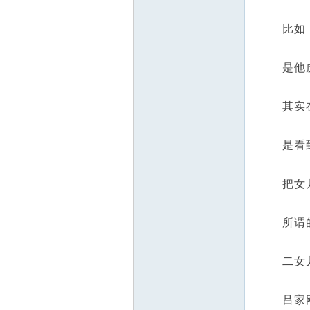
比如，
参
是他虎躯
其实在
是看到秦
考
把女儿
所谓的“
二女儿吕
吕家刚投