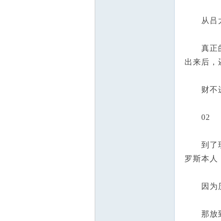
从吕太
真正的投
出来后，
财不进
02
到了现代
罗斯本人
因为历史
那放到