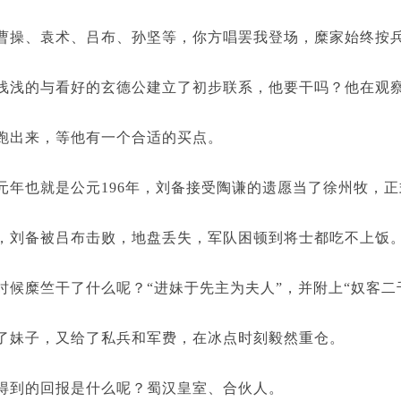
、袁术、吕布、孙坚等，你方唱罢我登场，糜家始终按兵
的与看好的玄德公建立了初步联系，他要干吗？他在观察
出来，等他有一个合适的买点。
也就是公元196年，刘备接受陶谦的遗愿当了徐州牧，正
备被吕布击败，地盘丢失，军队困顿到将士都吃不上饭
糜竺干了什么呢？“进妹于先主为夫人”，并附上“奴客二
子，又给了私兵和军费，在冰点时刻毅然重仓。
到的回报是什么呢？蜀汉皇室、合伙人。