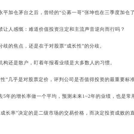
加仓茅台之后，曾经的“公募一哥”张坤也在三季度加仓
人感慨：难道价值投资注定和主流声音逆向而行吗？
的焦点，还是在于对股票“成长性”的分歧。
还是散户，盯着年报看业绩是大多数人的习惯。
”几乎是对股票定价，评判公司是否值得投资的最重要标
年的增长率做一个平均，预测未来1~2年的业绩，也是常
长率”决定的是二级市场的交易价格，而决定投资成败的直