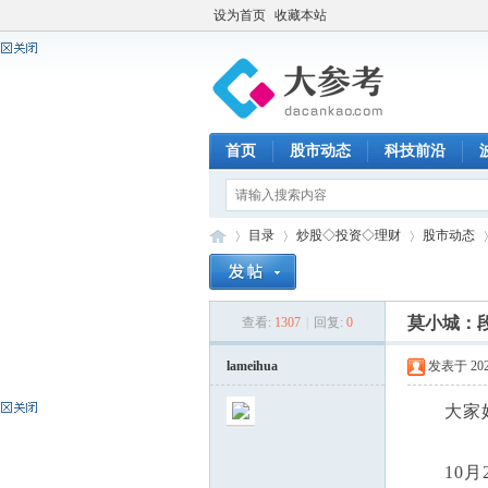
设为首页
收藏本站
首页
股市动态
科技前沿
目录
炒股◇投资◇理财
股市动态
莫小城：
查看:
1307
|
回复:
0
大
»
›
›
›
lameihua
发表于 2025-
大家好
10月2