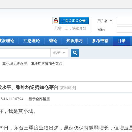
用户名
只需一步，快速开始
密码
波浪理论
江恩理论
缠论
知识学习
参考书籍
目录
帖子
搜
莫小城：段永平、张坤均逆势加仓茅台
索
段永平、张坤均逆势加仓茅台
[复制链接]
11-1 10:07:24
|
显示全部楼层
，我是莫小城。
9日，茅台三季度业绩出炉，虽然仍保持微弱增长，但增速