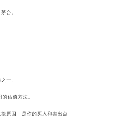
了茅台。
准之一。
用的估值方法。
接原因，是你的买入和卖出点