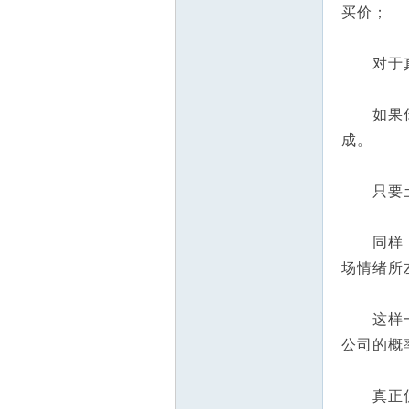
买价；
对于真正
如果你买
成。
只要土地
同样，投
场情绪所
这样一来
公司的概
真正优秀