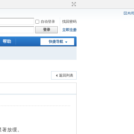
自动登录
找回密码
登录
立即注册
帮助
快捷导航
返回列表
显著放缓。