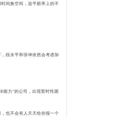
时间换空间，追平赔率上的不
，段永平和张坤依然会考虑加
能力”的公司，出现暂时性困
，也不会有人天天给你报一个