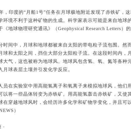
年，印度的“月船1号”任务在月球极地附近发现了赤铁矿，
学环境不利于这种矿物的生成。科学家表示可能是来自地球
《地球物理研究通讯》（Geophysical Research Lette
间中，月球和地球都被来自太阳的带电粒子流包围。然而
月球和太阳之间，挡住大部分太阳粒子流。在这段时间内，
球大气，这也被称为地球风。地球风包含氢、氧、氮等各种
入月球表层土壤并引发化学反应。
在实验室中用高能氢离子和氧离子来模拟地球风，他们用
可以将一些晶体转变为赤铁矿。用高能氢轰击赤铁矿，又使
球在穿越地球风时，会经历许多化学和矿物学变化，并且可
e NEWS）
 ·