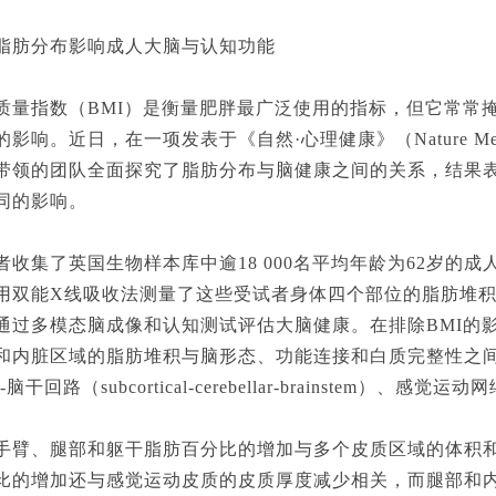
肪分布影响成人大脑与认知功能
指数（BMI）是衡量肥胖最广泛使用的指标，但它常常掩
影响。近日，在一项发表于《自然·心理健康》（Nature Ment
带领的团队全面探究了脂肪分布与脑健康之间的关系，结果
同的影响。
集了英国生物样本库中逾18 000名平均年龄为62岁的成
用双能X线吸收法测量了这些受试者身体四个部位的脂肪堆
通过多模态脑成像和认知测试评估大脑健康。在排除BMI的
和内脏区域的脂肪堆积与脑形态、功能连接和白质完整性之
脑干回路（subcortical-cerebellar-brainstem）
、腿部和躯干脂肪百分比的增加与多个皮质区域的体积和
比的增加还与感觉运动皮质的皮质厚度减少相关，而腿部和