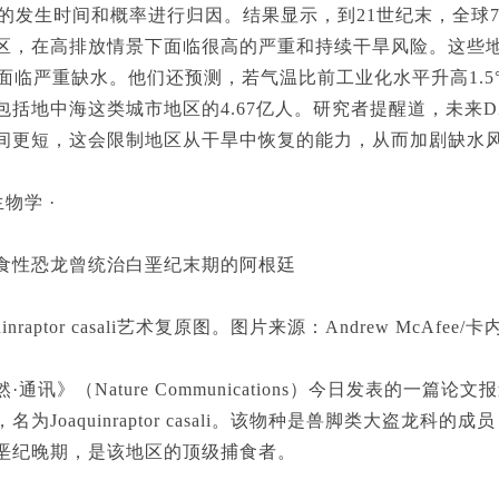
件的发生时间和概率进行归因。结果显示，到21世纪末，全球
区，在高排放情景下面临很高的严重和持续干旱风险。这些地区
年间面临严重缺水。他们还预测，若气温比前工业化水平升高1.5°
包括地中海这类城市地区的4.67亿人。研究者提醒道，未来
间更短，这会限制地区从干旱中恢复的能力，从而加剧缺水风险。
物学 ·
性恐龙曾统治白垩纪末期的阿根廷
nraptor casali艺术复原图。图片来源：Andrew McAfe
讯》（Nature Communications）今日发表的一篇
名为Joaquinraptor casali。该物种是兽脚类大盗龙科的成
垩纪晚期，是该地区的顶级捕食者。