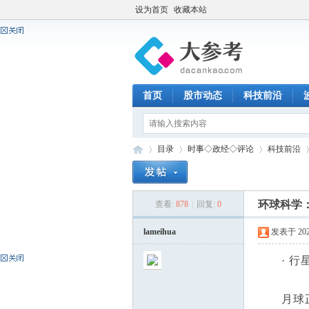
设为首页
收藏本站
首页
股市动态
科技前沿
目录
时事◇政经◇评论
科技前沿
环球科学：
查看:
878
|
回复:
0
大
»
›
›
›
lameihua
发表于 2025-
· 行星
月球正