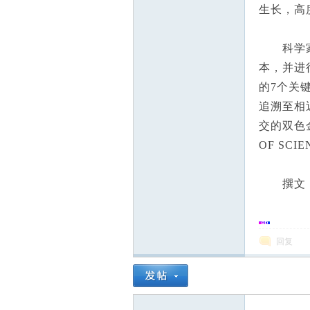
生长，高
科学家在西
本，并进
的7个关
追溯至相
交的双色
OF SCI
撰文：
回复