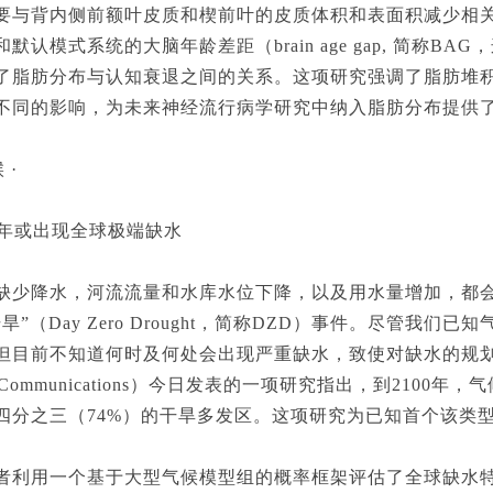
要与背内侧前额叶皮质和楔前叶的皮质体积和表面积减少相
默认模式系统的大脑年龄差距（brain age gap, 简称B
了脂肪分布与认知衰退之间的关系。这项研究强调了脂肪堆
同的影响，为未来神经流行病学研究中纳入脂肪分布提供了依据。（
 ·
年或出现全球极端缺水
降水，河流流量和水库水位下降，以及用水量增加，都会
旱”（Day Zero Drought，简称DZD）事件。尽管我
但目前不知道何时及何处会出现严重缺水，致使对缺水的规划
re Communications）今日发表的一项研究指出，到210
四分之三（74%）的干旱多发区。这项研究为已知首个该类
用一个基于大型气候模型组的概率框架评估了全球缺水特