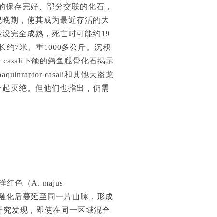
地层的保存完好、部分交联的化石，
纪晚期，使其成为最近存活的大
没完全成熟，死亡时可能约19
可能长约7米、重1000多公斤。沉积
 casali下颌的鳄鱼腿骨化石揭示
aptor casali和其他大盗龙
一起灭绝。但他们也指出，仍需
色（A. majus
冰川融化后蔓延至同一片山脉，形成
）上的研究发现，即使在同一区域混合