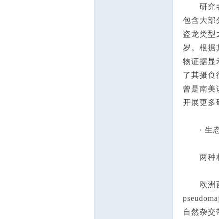
研究者描
包含大部
盗龙类型
岁。根据其
物证据显示
了其摄食行
曾是南美
开展更多
· 生态
两种相
欧洲西南部
pseu
自然杂交带