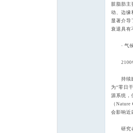
脏脂肪主
动、边缘和
显著介导
衰退具有不
· 气候
2100
持续缺少
为“零日干
源系统，
（Natu
会影响近
研究者利