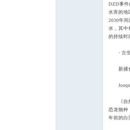
DZD事
水库的地
2030
水，其中
的持续时
· 古生
新捕食
Joaqui
《自然·通
恐龙物种，
年前的白