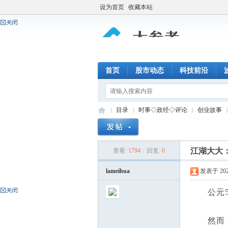
设为首页
收藏本站
首页
股市动态
科技前沿
目录
时事◇政经◇评论
创业故事
江湖大大
查看:
1794
|
回复:
0
大
»
›
›
›
lameihua
发表于 2021-
公元55
然而，陈