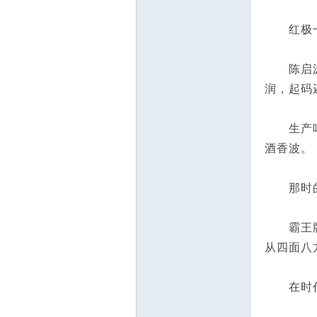
红极一
陈启源买
润，起码
生产啤酒
酒香波。
那时的物
霸王牌啤
从四面八
在时代的