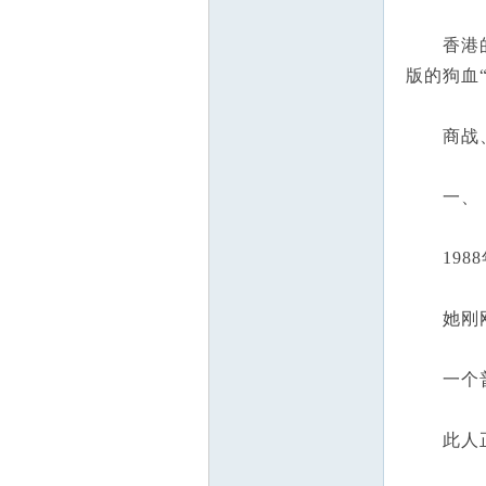
香港的一
版的狗血
商战、暴
一、
1988
她刚刚从
一个普通
此人正是