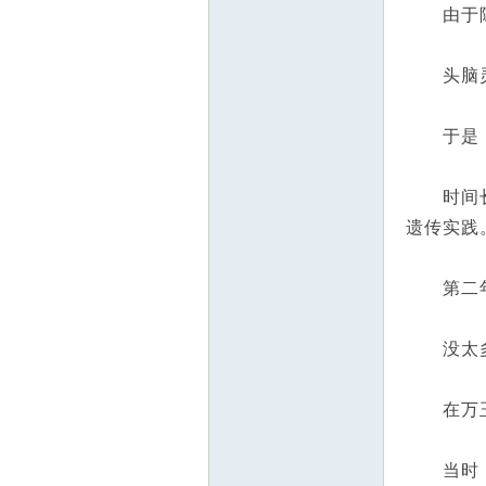
由于陈启
头脑灵光
于是，陈
时间长了
遗传实践
第二年
没太多文
在万玉华
当时，重