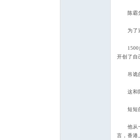
陈霸先的
参
为了逃避
1500
开创了自
吊诡的是
考
这和陈启
短短的二
他从一个
言，香港