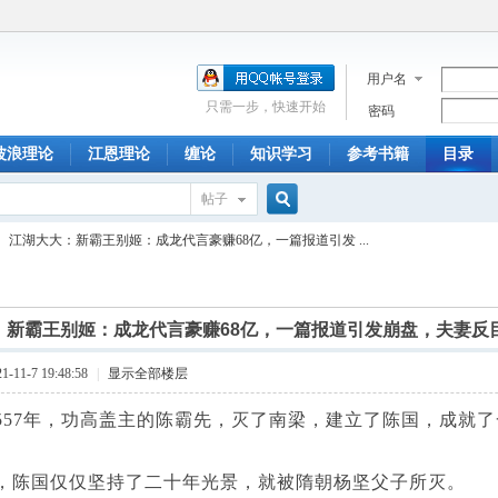
用户名
只需一步，快速开始
密码
波浪理论
江恩理论
缠论
知识学习
参考书籍
目录
帖子
搜
江湖大大：新霸王别姬：成龙代言豪赚68亿，一篇报道引发 ...
索
：新霸王别姬：成龙代言豪赚68亿，一篇报道引发崩盘，夫妻反目上
11-7 19:48:58
|
显示全部楼层
7年，功高盖主的陈霸先，灭了南梁，建立了陈国，成就了
国仅仅坚持了二十年光景，就被隋朝杨坚父子所灭。