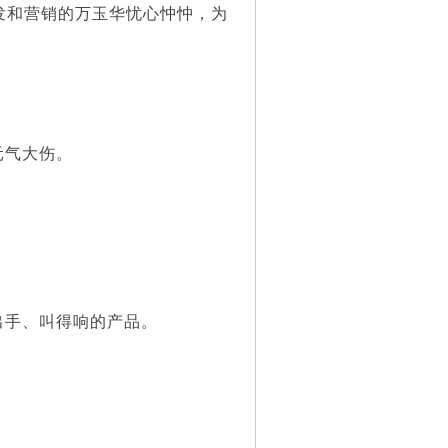
发和营销的万玉华忧心忡忡，为
元气大伤。
手、叫得响的产品。