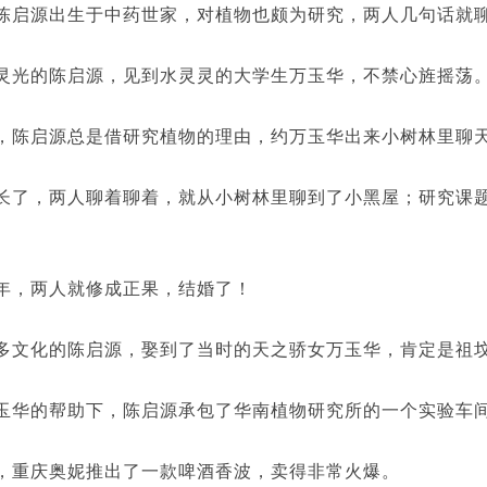
源出生于中药世家，对植物也颇为研究，两人几句话就聊
的陈启源，见到水灵灵的大学生万玉华，不禁心旌摇荡
启源总是借研究植物的理由，约万玉华出来小树林里聊
，两人聊着聊着，就从小树林里聊到了小黑屋；研究课题
。
，两人就修成正果，结婚了！
化的陈启源，娶到了当时的天之骄女万玉华，肯定是祖坟
的帮助下，陈启源承包了华南植物研究所的一个实验车间
庆奥妮推出了一款啤酒香波，卖得非常火爆。