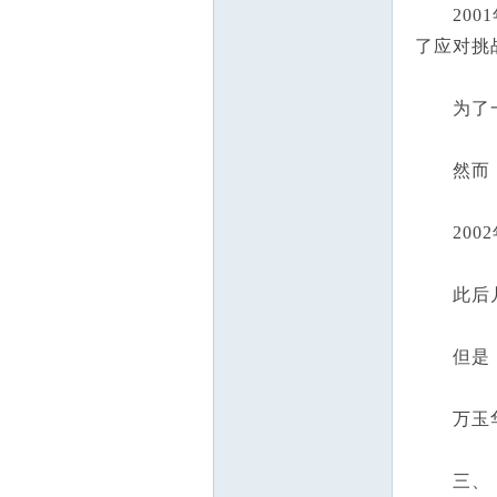
2001
了应对挑
为了一炮
然而，事
2002
此后几
但是，在
万玉华
三、