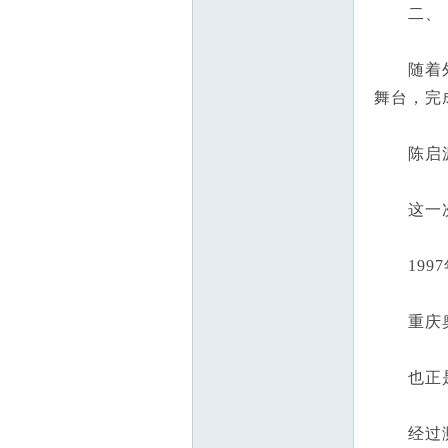
二、
随着外资
舞台，完
陈启源
这一次
1997
重庆奥
也正是在
经过测