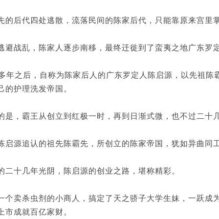
后代四处逃散，流落民间的陈家后代，只能靠原来宫里掌
战乱，陈家人逐步南移，最终迁徙到了蛮夷之地广东罗定
多年之后，自称为陈家后人的广东罗定人陈启源，以先祖陈
己的护理洗发帝国。
，霸王从创立到红极一时，再到日渐式微，也不过二十
源追认的祖先陈霸先，所创立的陈家帝国，犹如异曲同
十几年光阴，陈启源的创业之路，堪称精彩。
卖杀虫剂的小商人，搞定了天之骄子大学生妹，一跃成为
上市成就百亿家财。