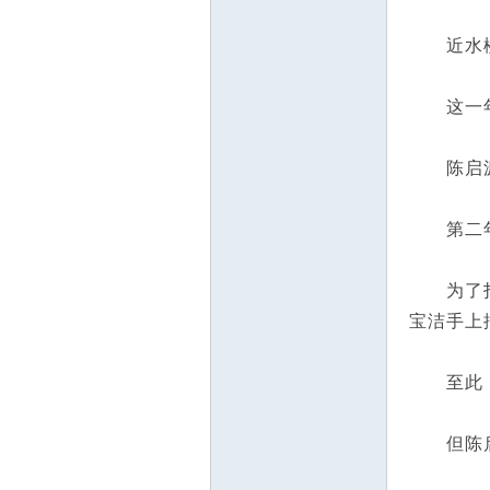
近水楼台
这一年，
陈启源
第二年，
为了打开
宝洁手上
至此，
但陈启