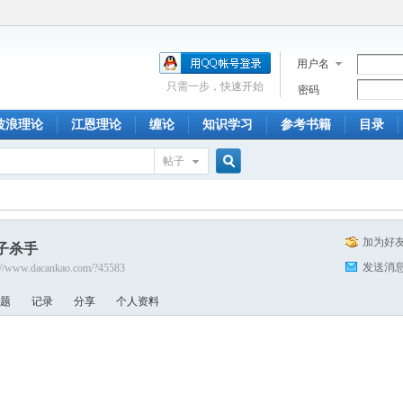
用户名
只需一步，快速开始
密码
波浪理论
江恩理论
缠论
知识学习
参考书籍
目录
帖子
搜
加为好
子杀手
索
发送消
://www.dacankao.com/?45583
题
记录
分享
个人资料