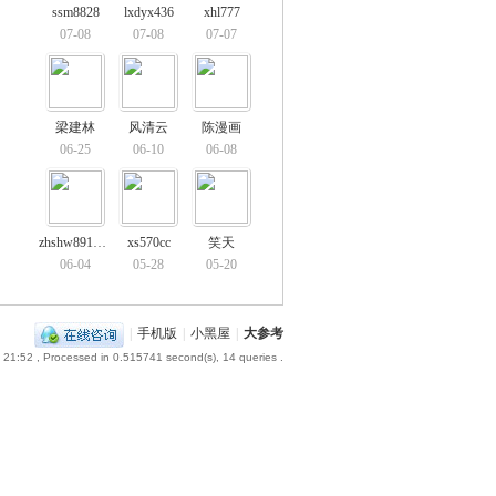
ssm8828
lxdyx436
xhl777
07-08
07-08
07-07
梁建林
风清云
陈漫画
06-25
06-10
06-08
zhshw891219
xs570cc
笑天
06-04
05-28
05-20
|
手机版
|
小黑屋
|
大参考
 21:52
, Processed in 0.515741 second(s), 14 queries .