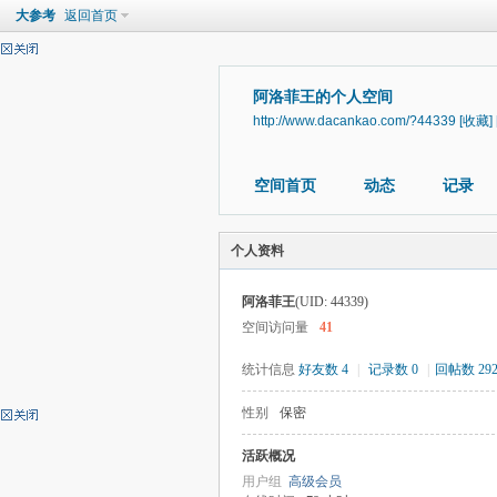
大参考
返回首页
阿洛菲王的个人空间
http://www.dacankao.com/?44339
[收藏]
空间首页
动态
记录
个人资料
阿洛菲王
(UID: 44339)
空间访问量
41
统计信息
好友数 4
|
记录数 0
|
回帖数 29
性别
保密
活跃概况
用户组
高级会员