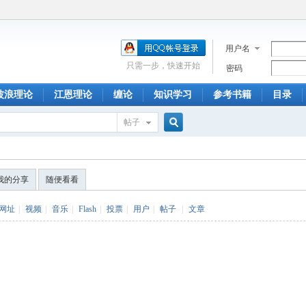
用户名
只需一步，快速开始
密码
波浪理论
江恩理论
缠论
知识学习
参考书籍
目录
帖子
搜
我的分享
随便看看
索
网址
|
视频
|
音乐
|
Flash
|
投票
|
用户
|
帖子
|
文章