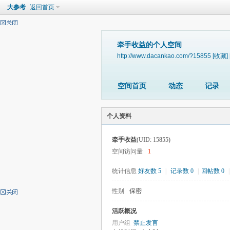
大参考
返回首页
牵手收益的个人空间
http://www.dacankao.com/?15855
[收藏]
空间首页
动态
记录
个人资料
牵手收益
(UID: 15855)
空间访问量
1
统计信息
好友数 5
|
记录数 0
|
回帖数 0
|
性别
保密
活跃概况
用户组
禁止发言